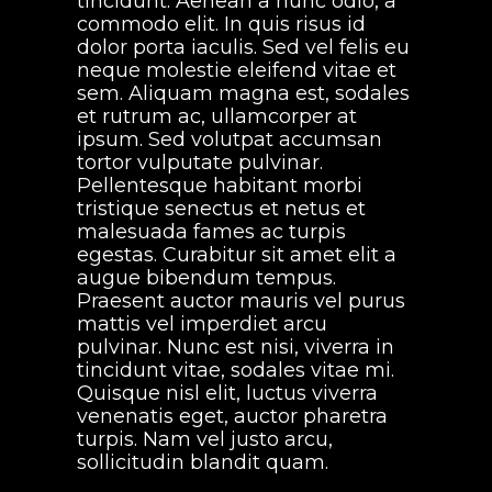
tincidunt. Aenean a nunc odio, a
commodo elit. In quis risus id
dolor porta iaculis. Sed vel felis eu
neque molestie eleifend vitae et
sem. Aliquam magna est, sodales
et rutrum ac, ullamcorper at
ipsum. Sed volutpat accumsan
tortor vulputate pulvinar.
Pellentesque habitant morbi
tristique senectus et netus et
malesuada fames ac turpis
egestas. Curabitur sit amet elit a
augue bibendum tempus.
Praesent auctor mauris vel purus
mattis vel imperdiet arcu
pulvinar. Nunc est nisi, viverra in
tincidunt vitae, sodales vitae mi.
Quisque nisl elit, luctus viverra
venenatis eget, auctor pharetra
turpis. Nam vel justo arcu,
sollicitudin blandit quam.