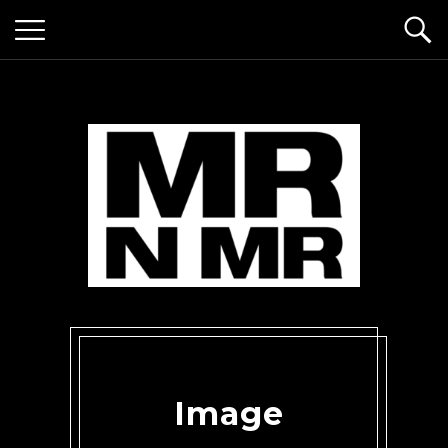
mr n mister
Image