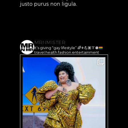
justo purus non ligula.
MRNMISTER
it’s giving “gay lifestyle”
🌈
✈️
💪🏽
👔
🪩
travel.health.fashion.entertainment